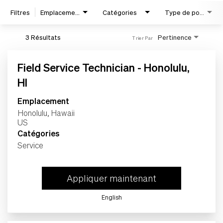
Accueil
Filtres
Emplacements
Catégories
Type de poste
3 Résultats
Pertinence
Trier Par
Travail
Field Service Technician - Honolulu,
Vie
HI
Emplacement
Étudiants
Honolulu, Hawaii
Catégories
Vérifier le statut du dossier
Service
de candidature
Appliquer maintenant
fr-CA
English